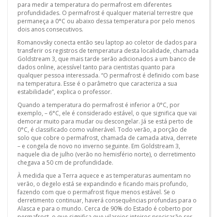
para medir a temperatura do permafrost em diferentes
profundidades. O permafrost é qualquer material terrestre que
permaneça a 0°C ou abaixo dessa temperatura por pelo menos
dois anos consecutivos.
Romanovsky conecta então seu laptop ao coletor de dados para
transferir os registros de temperatura desta localidade, chamada
Goldstream 3, que mais tarde serão adicionados a um banco de
dados online, acessível tanto para cientistas quanto para
qualquer pessoa interessada. “O permafrost é definido com base
na temperatura. Esse é o parâmetro que caracteriza a sua
estabilidade”, explica o professor.
Quando a temperatura do permafrost é inferior a 0°C, por
exemplo, – 6°C, ele é considerado estável, o que significa que vai
demorar muito para mudar ou descongelar. Já se está perto de
0°C, é classificado como vulnerável. Todo verão, a porção de
solo que cobre o permafrost, chamada de camada ativa, derrete
– e congela de novo no inverno seguinte. Em Goldstream 3,
naquele dia de julho (verão no hemisfério norte), o derretimento
chegava a 50 cm de profundidade.
À medida que a Terra aquece e as temperaturas aumentam no
verão, o degelo está se expandindo e ficando mais profundo,
fazendo com que o permafrost fique menos estável. Se o
derretimento continuar, haverá consequências profundas para o
Alasca e para o mundo. Cerca de 90% do Estado é coberto por
permafrost, o que significa que vilarejos inteiros precisarão ser