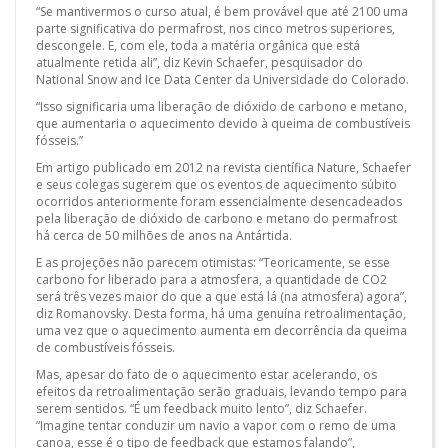
“Se mantivermos o curso atual, é bem provável que até 2100 uma
parte significativa do permafrost, nos cinco metros superiores,
descongele. E, com ele, toda a matéria orgânica que está
atualmente retida ali”, diz Kevin Schaefer, pesquisador do
National Snow and Ice Data Center da Universidade do Colorado.
“Isso significaria uma liberação de dióxido de carbono e metano,
que aumentaria o aquecimento devido à queima de combustíveis
fósseis.”
Em artigo publicado em 2012 na revista científica Nature, Schaefer
e seus colegas sugerem que os eventos de aquecimento súbito
ocorridos anteriormente foram essencialmente desencadeados
pela liberação de dióxido de carbono e metano do permafrost
há cerca de 50 milhões de anos na Antártida.
E as projeções não parecem otimistas: “Teoricamente, se esse
carbono for liberado para a atmosfera, a quantidade de CO2
será três vezes maior do que a que está lá (na atmosfera) agora”,
diz Romanovsky. Desta forma, há uma genuína retroalimentação,
uma vez que o aquecimento aumenta em decorrência da queima
de combustíveis fósseis.
Mas, apesar do fato de o aquecimento estar acelerando, os
efeitos da retroalimentação serão graduais, levando tempo para
serem sentidos. “É um feedback muito lento”, diz Schaefer.
“Imagine tentar conduzir um navio a vapor com o remo de uma
canoa, esse é o tipo de feedback que estamos falando”,