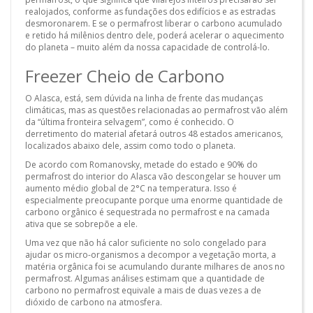
realojados, conforme as fundações dos edifícios e as estradas
desmoronarem. E se o permafrost liberar o carbono acumulado
e retido há milênios dentro dele, poderá acelerar o aquecimento
do planeta – muito além da nossa capacidade de controlá-lo.
Freezer Cheio de Carbono
O Alasca, está, sem dúvida na linha de frente das mudanças
climáticas, mas as questões relacionadas ao permafrost vão além
da “última fronteira selvagem”, como é conhecido. O
derretimento do material afetará outros 48 estados americanos,
localizados abaixo dele, assim como todo o planeta.
De acordo com Romanovsky, metade do estado e 90% do
permafrost do interior do Alasca vão descongelar se houver um
aumento médio global de 2°C na temperatura. Isso é
especialmente preocupante porque uma enorme quantidade de
carbono orgânico é sequestrada no permafrost e na camada
ativa que se sobrepõe a ele.
Uma vez que não há calor suficiente no solo congelado para
ajudar os micro-organismos a decompor a vegetação morta, a
matéria orgânica foi se acumulando durante milhares de anos no
permafrost. Algumas análises estimam que a quantidade de
carbono no permafrost equivale a mais de duas vezes a de
dióxido de carbono na atmosfera.