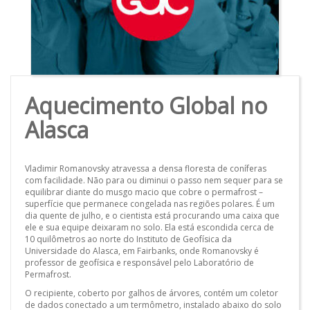
Aquecimento Global no
Alasca
Vladimir Romanovsky atravessa a densa floresta de coníferas
com facilidade. Não para ou diminui o passo nem sequer para se
equilibrar diante do musgo macio que cobre o permafrost –
superfície que permanece congelada nas regiões polares. É um
dia quente de julho, e o cientista está procurando uma caixa que
ele e sua equipe deixaram no solo. Ela está escondida cerca de
10 quilômetros ao norte do Instituto de Geofísica da
Universidade do Alasca, em Fairbanks, onde Romanovsky é
professor de geofísica e responsável pelo Laboratório de
Permafrost.
O recipiente, coberto por galhos de árvores, contém um coletor
de dados conectado a um termômetro, instalado abaixo do solo