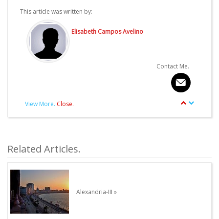
This article was written by:
Elisabeth Campos Avelino
Contact Me.
View More.
Close.
article.Autor.author_review
Other articles written by this Author.
Related Articles.
Alexandria-III