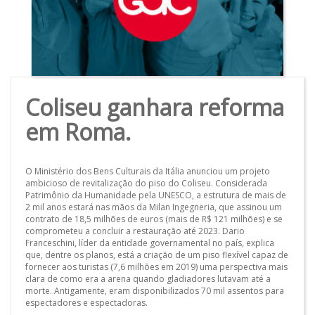
Coliseu ganhara reforma
em Roma.
O Ministério dos Bens Culturais da Itália anunciou um projeto
ambicioso de revitalização do piso do Coliseu. Considerada
Patrimônio da Humanidade pela UNESCO, a estrutura de mais de
2 mil anos estará nas mãos da Milan Ingegneria, que assinou um
contrato de 18,5 milhões de euros (mais de R$ 121 milhões) e se
comprometeu a concluir a restauração até 2023. Dario
Franceschini, líder da entidade governamental no país, explica
que, dentre os planos, está a criação de um piso flexível capaz de
fornecer aos turistas (7,6 milhões em 2019) uma perspectiva mais
clara de como era a arena quando gladiadores lutavam até a
morte. Antigamente, eram disponibilizados 70 mil assentos para
espectadores e espectadoras.