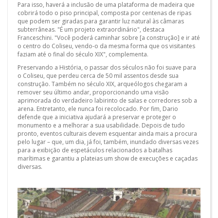
Para isso, haverá a inclusão de uma plataforma de madeira que
cobrirá todo o piso principal, composta por centenas de ripas
que podem ser giradas para garantir luz natural às câmaras
subterrâneas. "É um projeto extraordinário", destaca
Franceschini. "Você poderá caminhar sobre [a construção] e ir até
o centro do Coliseu, vendo-o da mesma forma que os visitantes
faziam até o final do século XIX", complementa.
Preservando a História, o passar dos séculos não foi suave para
o Coliseu, que perdeu cerca de 50 mil assentos desde sua
construção. Também no século XIX, arqueólogos chegaram a
remover seu último andar, proporcionando uma visão
aprimorada do verdadeiro labirinto de salas e corredores sob a
arena. Entretanto, ele nunca foi recolocado. Por fim, Dario
defende que a iniciativa ajudará a preservar e proteger o
monumento e a melhorar a sua usabilidade. Depois de tudo
pronto, eventos culturais devem esquentar ainda mais a procura
pelo lugar – que, um dia, já foi, também, inundado diversas vezes
para a exibição de espetáculos relacionados a batalhas
marítimas e garantiu a plateias um show de execuções e caçadas
diversas.