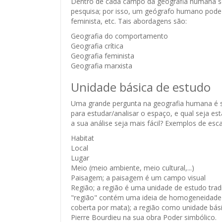
Dentro de cada campo da geografia humana se p
pesquisa; por isso, um geógrafo humano pode
feminista, etc. Tais abordagens são:
Geografia do comportamento
Geografia crítica
Geografia feminista
Geografia marxista
Unidade básica de estudo
Uma grande pergunta na geografia humana é se
para estudar/analisar o espaço, e qual seja es
a sua análise seja mais fácil? Exemplos de es
Habitat
Local
Lugar
Meio (meio ambiente, meio cultural,...)
Paisagem; a paisagem é um campo visual
Região; a região é uma unidade de estudo tradi
"região" contém uma ideia de homogeneidade 
coberta por mata); a região como unidade bási
Pierre Bourdieu na sua obra Poder simbólico.