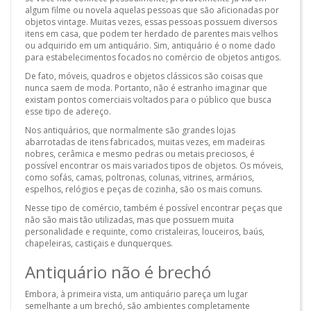
algum filme ou novela aquelas pessoas que são aficionadas por
objetos vintage. Muitas vezes, essas pessoas possuem diversos
itens em casa, que podem ter herdado de parentes mais velhos
ou adquirido em um antiquário. Sim, antiquário é o nome dado
para estabelecimentos focados no comércio de objetos antigos.
De fato, móveis, quadros e objetos clássicos são coisas que
nunca saem de moda. Portanto, não é estranho imaginar que
existam pontos comerciais voltados para o público que busca
esse tipo de adereço.
Nos antiquários, que normalmente são grandes lojas
abarrotadas de itens fabricados, muitas vezes, em madeiras
nobres, cerâmica e mesmo pedras ou metais preciosos, é
possível encontrar os mais variados tipos de objetos. Os móveis,
como sofás, camas, poltronas, colunas, vitrines, armários,
espelhos, relógios e peças de cozinha, são os mais comuns.
Nesse tipo de comércio, também é possível encontrar peças que
não são mais tão utilizadas, mas que possuem muita
personalidade e requinte, como cristaleiras, louceiros, baús,
chapeleiras, castiçais e dunquerques.
Antiquário não é brechó
Embora, à primeira vista, um antiquário pareça um lugar
semelhante a um brechó, são ambientes completamente