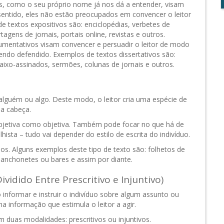
s, como o seu próprio nome já nos dá a entender, visam
sentido, eles não estão preocupados em convencer o leitor
 textos expositivos são: enciclopédias, verbetes de
agens de jornais, portais online, revistas e outros.
umentativos visam convencer e persuadir o leitor de modo
ndo defendido. Exemplos de textos dissertativos são:
aixo-assinados, sermões, colunas de jornais e outros.
 alguém ou algo. Deste modo, o leitor cria uma espécie de
ua cabeça.
subjetiva como objetiva. Também pode focar no que há de
ista – tudo vai depender do estilo de escrita do indivíduo.
s. Alguns exemplos deste tipo de texto são: folhetos de
 lanchonetes ou bares e assim por diante.
vidido Entre Prescritivo e Injuntivo)
o informar e instruir o indivíduo sobre algum assunto ou
 informação que estimula o leitor a agir.
 duas modalidades: prescritivos ou injuntivos.