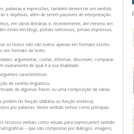
es, palavras e expressões, também devem ter um sentido.
s e objetivas, além de serem passíveis de interpretação.
tos, em obras literárias e, recentemente, até mesmo em
bém estão em blogs, portais noticiosos, jornais impressos,
 que os textos não são textos apenas em formato escrito.
o um formato de texto.
idades: argumentar, contar, informar, descrever, comparar.
 exatamente de qual é a sua finalidade.
eguintes características:
ão de sentido linguístico;
ntoado de algumas frases ou uma composição de várias
os podem ter função utilitária ou função estética).
ostos por palavras. Neste sentido temos como principais
 os recursos verbais como visuais para expressarem sentido
atográficas – que são compostas por diálogos, imagens,