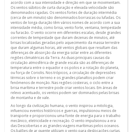
acordo com a sua intensidade e direção em que se movimentam.
Os ventos súbitos de curta duração e elevada velocidade são
denominados rajadas. Os ventos fortes de duração intermédia
(cerca de um minuto) são denominados borrascas ou lufadas. Os
ventos de longa duração têm vários nomes de acordo com a sua
intensidade média, como brisa, vento forte, ventania, tempestade
ou furacão. O vento ocorre em diferentes escalas, desde grandes
correntes de tempestade que duram dezenas de minutos, até
brisas localizadas geradas pelo aquecimento da massa terrestre
que duram algumas horas, até ventos globais que resultam das
diferenças de absorção da energia solar entre as diferentes
regiões climatéricas da Terra. As duas principais causas da
circulação atmosférica de grande escala são as diferenças de
temperatura entre o equador e os polos e a rotação do planeta,
ou força de Coriolis. Nos trópicos, a circulação de depressões
térmicas sobre o terreno e os grandes planaltos podem criar
fenómenos de monção. Nas regiões costeiras, o ciclo entre a
brisa marítima e terrestre pode criar ventos locais. Em áreas de
relevo acentuado, os ventos podem ser dominados pelas brisas
de montanha e de vale.
Ao longo da civilização humana, o vento inspirou a mitologia,
influenciou eventos históricos e guerras, impulsionou meios de
transporte e proporcionou uma fonte de energia para o trabalho
mecânico, eletricidade e recreação. O vento impulsionou a era
das Descobertas e as grandes viagens marítimas pelos oceanos.
Os balões de ar quente utilizam o vento para deslocações curtas,