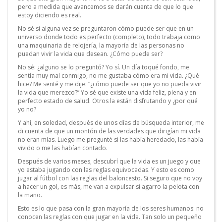
pero a medida que avancemos se darán cuenta de que lo que
estoy diciendo es real.
No sé si alguna vez se preguntaron cómo puede ser que en un
universo donde todo es perfecto (completo), todo trabaja como
una maquinaria de relojería, la mayoría de las personas no
puedan vivir la vida que desean. ¿Cómo puede ser?
No sé: ¿alguno se lo preguntó? Yo sí. Un día toqué fondo, me
sentía muy mal conmigo, no me gustaba cómo era mi vida. ¿Qué
hice? Me senté y me dije: “¿cómo puede ser que yo no pueda vivir
la vida que merezco?” Yo sé que existe una vida feliz, plena y en
perfecto estado de salud. Otros la están disfrutando y ¿por qué
yo no?
Y ahí, en soledad, después de unos días de búsqueda interior, me
di cuenta de que un montón de las verdades que dirigían mi vida
no eran mías. Luego me pregunté si las había heredado, las había
vivido o me las habían contado.
Después de varios meses, descubrí que la vida es un juego y que
yo estaba jugando con las reglas equivocadas. Y esto es como
jugar al fútbol con las reglas del baloncesto. Si seguro que no voy
a hacer un gol, es más, me van a expulsar si agarro la pelota con
la mano.
Esto es lo que pasa con la gran mayoría de los seres humanos: no
conocen las reglas con que jugar en la vida. Tan solo un pequeño