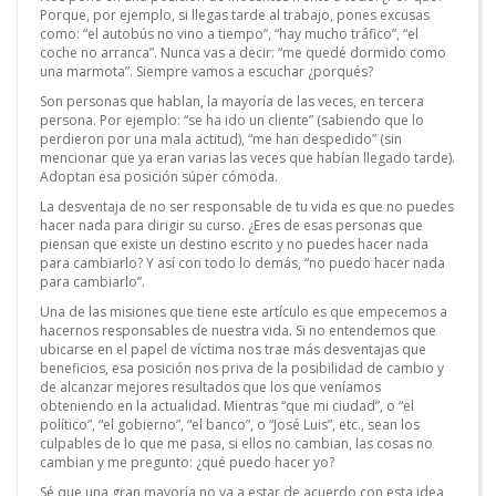
Porque, por ejemplo, si llegas tarde al trabajo, pones excusas
como: “el autobús no vino a tiempo”, “hay mucho tráfico”, “el
coche no arranca”. Nunca vas a decir: “me quedé dormido como
una marmota”. Siempre vamos a escuchar ¿porqués?
Son personas que hablan, la mayoría de las veces, en tercera
persona. Por ejemplo: “se ha ido un cliente” (sabiendo que lo
perdieron por una mala actitud), “me han despedido” (sin
mencionar que ya eran varias las veces que habían llegado tarde).
Adoptan esa posición súper cómoda.
La desventaja de no ser responsable de tu vida es que no puedes
hacer nada para dirigir su curso. ¿Eres de esas personas que
piensan que existe un destino escrito y no puedes hacer nada
para cambiarlo? Y así con todo lo demás, “no puedo hacer nada
para cambiarlo”.
Una de las misiones que tiene este artículo es que empecemos a
hacernos responsables de nuestra vida. Si no entendemos que
ubicarse en el papel de víctima nos trae más desventajas que
beneficios, esa posición nos priva de la posibilidad de cambio y
de alcanzar mejores resultados que los que veníamos
obteniendo en la actualidad. Mientras “que mi ciudad”, o “el
político”, “el gobierno”, “el banco”, o “José Luis”, etc., sean los
culpables de lo que me pasa, si ellos no cambian, las cosas no
cambian y me pregunto: ¿qué puedo hacer yo?
Sé que una gran mayoría no va a estar de acuerdo con esta idea,