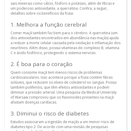
sais minerais como cálcio, fósforo e potássio, além de fibras e
um poderoso antioxidante, a quercetina. Confira, a seguir,
detalhes sobre os benefícios da fruta:
1. Melhora a função cerebral
Comer maçã também faz bem para o cérebro. A quercetina (um
dos antioxidantes encontrados em abundância nas maçãs) ajuda
a reduzir a morte celular causada pela oxidação e inflamação dos
neurônios. Além disso, possui vitaminas do complexo B, vitamina
C e ácido fosfórico, protegendo o sistema nervoso.
2. É boa para o coração
Quem consome maçã tem menos riscos de problemas
cardiovasculares. Isso acontece porque a fruta contém fibras
solúveis, que reduzem os níveis de colesterol no sangue. Possui
também polifenóis, que têm efeitos antioxidantes e podem
diminuir a pressão arterial. Uma pesquisa da Medical University
of Warsaw comprovou que os flavonoides presentes na maçã
afastam doenças cardíacas.
3. Diminui o risco de diabetes
Estudos associaram a ingestão de maçãs a um menor risco de
diabetes tipo 2. De acordo com uma revisão de pesquisas