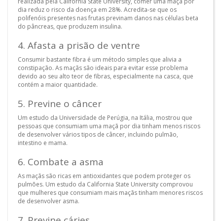
realizada pela California State University, comer uma maçã por
dia reduz o risco da doença em 28%. Acredita-se que os
polifenóis presentes nas frutas previnam danos nas células beta
do pâncreas, que produzem insulina.
4. Afasta a prisão de ventre
Consumir bastante fibra é um método simples que alivia a
constipação. As maçãs são ideais para evitar esse problema
devido ao seu alto teor de fibras, especialmente na casca, que
contém a maior quantidade.
5. Previne o câncer
Um estudo da Universidade de Perúgia, na Itália, mostrou que
pessoas que consumiam uma maçã por dia tinham menos riscos
de desenvolver vários tipos de câncer, incluindo pulmão,
intestino e mama.
6. Combate a asma
As maçãs são ricas em antioxidantes que podem proteger os
pulmões. Um estudo da California State University comprovou
que mulheres que consumiam mais maçãs tinham menores riscos
de desenvolver asma.
7. Previne cáries