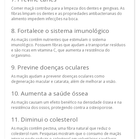
Comer maçã contribui para a limpeza dos dentes e gengivas. As
fibras limpam os dentes e as propriedades antibacterianas do
alimento impedem infecções na boca.
8. Fortalece o sistema imunológico
As maçãs contêm nutrientes que estimulam o sistema
imunológico. Possuem fibras que ajudam a transportar resíduos
e são ricas em vitamina C, que aumenta a resistência do
organismo.
9. Previne doenças oculares
As maçãs ajudam a prevenir doenças oculares como
degeneração macular e catarata, além de melhorar a visão.
10. Aumenta a saúde óssea
As maçãs causam um efeito benéfico na densidade óssea e na
resistência dos ossos, protegendo contra a osteoporose.
11. Diminui o colesterol
As maçãs contêm pectina, uma fibra natural que reduz o
colesterol ruim. Pesquisas mostram que o consumo de maçãs
inteiras pode reduzir o colesterol em voluntários saudáveis.