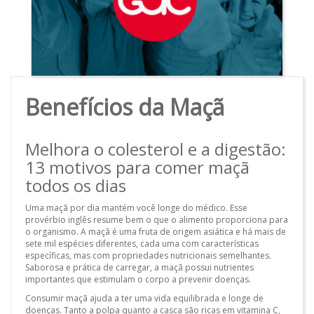
Benefícios da Maçã
Melhora o colesterol e a digestão:
13 motivos para comer maçã
todos os dias
Uma maçã por dia mantém você longe do médico. Esse
provérbio inglês resume bem o que o alimento proporciona para
o organismo. A maçã é uma fruta de origem asiática e há mais de
sete mil espécies diferentes, cada uma com características
específicas, mas com propriedades nutricionais semelhantes.
Saborosa e prática de carregar, a maçã possui nutrientes
importantes que estimulam o corpo a prevenir doenças.
Consumir maçã ajuda a ter uma vida equilibrada e longe de
doenças. Tanto a polpa quanto a casca são ricas em vitamina C,