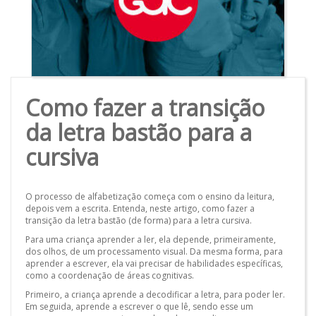
Como fazer a transição
da letra bastão para a
cursiva
O processo de alfabetização começa com o ensino da leitura,
depois vem a escrita. Entenda, neste artigo, como fazer a
transição da letra bastão (de forma) para a letra cursiva.
Para uma criança aprender a ler, ela depende, primeiramente,
dos olhos, de um processamento visual. Da mesma forma, para
aprender a escrever, ela vai precisar de habilidades específicas,
como a coordenação de áreas cognitivas.
Primeiro, a criança aprende a decodificar a letra, para poder ler.
Em seguida, aprende a escrever o que lê, sendo esse um